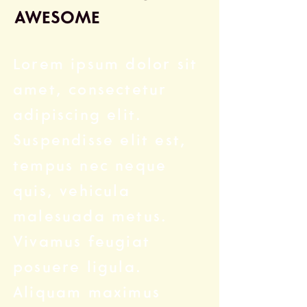
AWESOME
Lorem ipsum dolor sit
amet, consectetur
adipiscing elit.
Suspendisse elit est,
tempus nec neque
quis, vehicula
malesuada metus.
Vivamus feugiat
posuere ligula.
Aliquam maximus