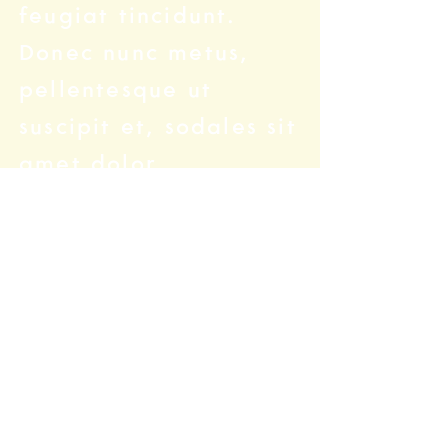
feugiat tincidunt.
Donec nunc metus,
pellentesque ut
suscipit et, sodales sit
amet dolor.
Vestibulum ante ipsum
primis in faucibus orci
luctus et ultrices
posuere cubilia
curae; Proin et orci a
mauris volutpat
viverra varius